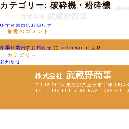
検索
カテゴリー:
破砕機・粉砕機
最近の投稿
冬季休業日のお知らせ
最近のコメント
アーカイブ
冬季休業日のお知らせ
に
hello world
より
2025年12月
カテゴリー
お知らせ
〒192-0024 東京都八王子市宇津木町4
TEL : 042-691-5199 FAX : 042-691-